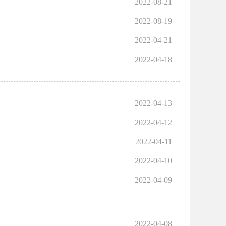
2022-08-21
2022-08-19
2022-04-21
2022-04-18
2022-04-13
2022-04-12
2022-04-11
2022-04-10
2022-04-09
2022-04-08