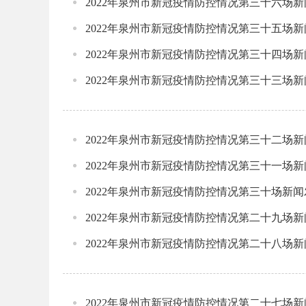
2022年泉州市新冠疫情防控情况第三十六场
2022年泉州市新冠疫情防控情况第三十五场
2022年泉州市新冠疫情防控情况第三十四场
2022年泉州市新冠疫情防控情况第三十三场
2022年泉州市新冠疫情防控情况第三十二场
2022年泉州市新冠疫情防控情况第三十一场
2022年泉州市新冠疫情防控情况第三十场新
2022年泉州市新冠疫情防控情况第二十九场
2022年泉州市新冠疫情防控情况第二十八场
2022年泉州市新冠疫情防控情况第二十七场