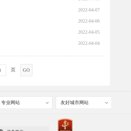
2022-04-07
2022-04-06
2022-04-05
2022-04-04
页
GO
专业网站
友好城市网站