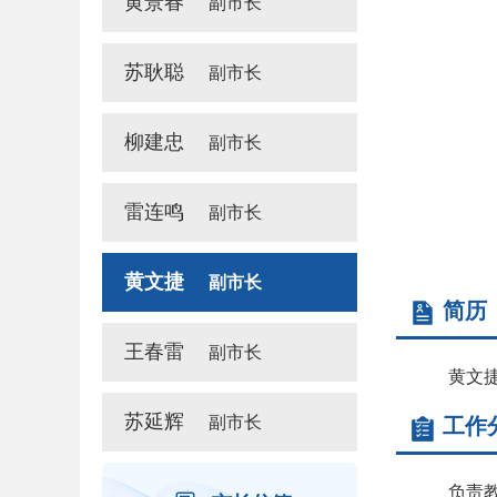
黄景春
副市长
苏耿聪
副市长
柳建忠
副市长
雷连鸣
副市长
黄文捷
副市长
简历
王春雷
副市长
黄文
苏延辉
副市长
工作
负责