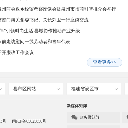
泉州商会返乡经贸考察座谈会暨泉州市招商引智推介会举行
与厦门海关党委书记、关长刘卫一行座谈交流
香伴”引领时尚生活 县域协作推动产业升级
节前走访慰问一线劳动者和青年代表
召开廉政工作会议
查看更多>>
县市区网站
福建省设区市
新媒体矩阵

政务微矩阵
83号
闽ICP备05025850号