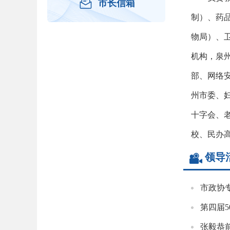

市长信箱
制）、药
物局）、
机构，泉
部、网络
州市委、
十字会、
校、民办
领导
市政协
第四届
张毅恭