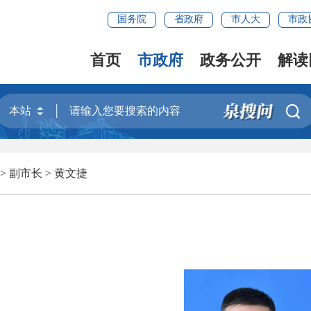
国务院
省政府
市人大
市政
首页
市政府
政务公开
解读

>
副市长
>
黄文捷