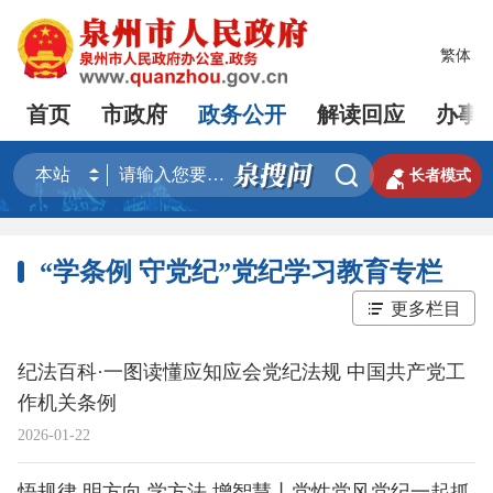
繁体
首页
市政府
政务公开
解读回应
办事


长者模式
“学条例 守党纪”党纪学习教育专栏
更多栏目
纪法百科·一图读懂应知应会党纪法规 中国共产党工
作机关条例
2026-01-22
悟规律 明方向 学方法 增智慧丨党性党风党纪一起抓