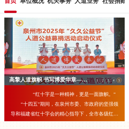
首页
单位概况
机关事务
人道业务
社会捐赠
高擎人道旗帜 书写博爱华章——泉州市红十字事业发展五年综述
1
2
3
4
5
“红十字是一种精神，更是一面旗帜。”
“十四五”期间，在泉州市委、市政府的坚强领
导和福建省红十字会的精心指导下，全市各级红十
字会坚持以习近平新时代中国特色社会主义思想为