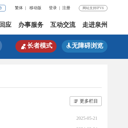
协
繁体
|
移动版
登录
|
注册
网站支持IPV6
回应
办事服务
互动交流
走进泉州

长者模式
无障碍浏览

更多栏目
2025-05-21