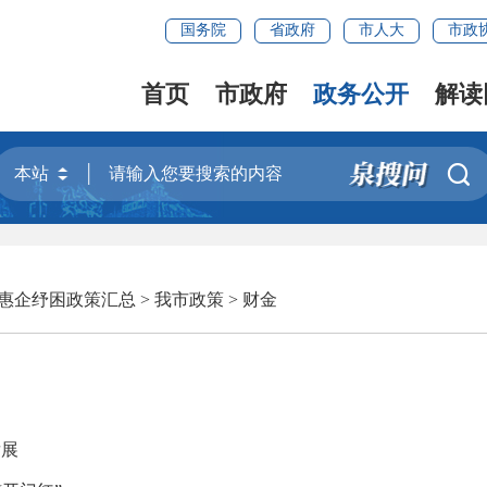
国务院
省政府
市人大
市政
首页
市政府
政务公开
解读

惠企纾困政策汇总
>
我市政策
>
财金
发展