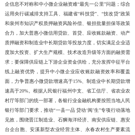
企信息不对称和中小微企业融资难“最先一公里”问题；综合
运用央行碳减排支持工具、福建省“科技贷”、“技改贷”政策
和泉州市知识产权质押融资风险补偿、银担批量担保等政策
合力，加大普惠小微信用贷款、首贷、应收账款融资、动产
质押融资和制造业中长期贷款等投放力度，切实满足企业适
度加大投资、扩大生产规模、技术改造升级等方面的融资需
求；要保障供应链上下游企业资金供给，充分发挥中征平台
线上融资优势，提升中小微企业应收账款融资效率和覆盖
面，力争普惠小微贷款增速高于15%、制造业中长期贷款增
速高于20%。根据人民银行福州中支、省工信厅、省农业农
村厅等部门的统一部署，各银行业金融机构要按照当地人民
银行等部门要求，推动“一县一品 贷动‘闽’生”专项行动落地
见效，围绕晋江制造业、石狮海洋经济、南安供应链、惠安
台企台胞、安溪新型农业经营主体、永春农村生产要素流