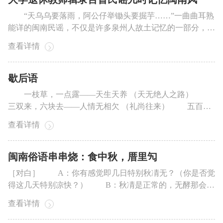
“天乌乌要落雨，阿公仔举锄头要掘芋……”一曲曲耳熟
能详的闽南民谣，不仅是许多泉州人故土记忆的一部分，也
是闽南历史文化、时代生活和风土人情的一面镜子。近日，
查看详情
记者见到华侨大学退休教师陈增瑞辑录的《晋江民谣百
首》。这本书收录了近百首闽南民谣，再现了昔日晋江安海
地区社情民风。 表达心愿 唱着民...
歇后语
一枝草，一点露——天生天养 （天无绝人之路）
三双来，六块去——人情无相欠 （礼尚往来） 五百钱
猪仔——见一个头嘴 （靠一个嘴） 七文钱目镜——随
查看详情
在人合目 （各有见解） 九领牛皮做一摆款——算总账
（最后清算） 鸡飞上树——假鸟 （多言惹事） 狗
咬老鼠——劳而无功 （多管闲事） ...
闽南俗语串串烧：食中秋，厝里勼
［对白］ A：你有感觉即几日特别秋凊无？（你是否觉
得这几天特别凉快？） B：秋凊是正常的，无酵那会
说“食中秋，厝里勼”？（凉快是正常的，要不怎么会说“中
查看详情
秋饼吃完，屋里缩成团”？） A：外，即句俗语诚形
象！（哟，这句俗语真形象！） B：汝乃有兴趣，我会