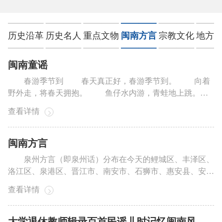
历史沿革
历史名人
重点文物
闽南方言
宗教文化
地方
闽南童谣
春游季节到 春天真正好，春游季节到。 向着
野外走，将春天拥抱。 鱼仔水内游，青蛙地上跳。
鲜花迎面笑，喜鹊树顶叫。 注：①春游：春天到
查看详情
野外游玩。② 拥抱：表示亲热而相抱。 木棉美名攀枝
花 木棉美名攀枝花，树大枝粗三丈外。 未发叶时
清明节，先开红色英雄花。 注：①木棉...
闽南方言
泉州方言（即泉州话）分布在今天的鲤城区、丰泽区、
洛江区、泉港区、晋江市、南安市、石狮市、惠安县、安溪
县、永春县、德化县、金门县和清?科技工业区等县（市、
查看详情
区、管委会），其使用人口达658万多人。泉州方言是闽南
方言的一个分支。 闽南方言是一种超地区、超省界的
汉语方言。它主要通行于闽南地区、粤东的...
大学退休教师辑录百首民谣儿时记忆闽南风