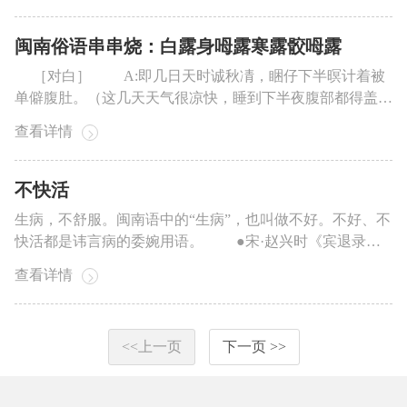
七楼的小吴。） A：小娥呣是明年则高中毕业？（小娥
不是明年才高中毕业吗？） B：汝...
闽南俗语串串烧：白露身呣露寒露骹呣露
［对白］ A:即几日天时诚秋凊，睏仔下半暝计着被
单僻腹肚。（这几天天气很凉快，睡到下半夜腹部都得盖上
被单。） B:骹骨嘛着盖，阮老母说：“白露身呣露，寒
查看详情
露骹呣露。”（脚也得盖上，我母亲说：“白露身不露，寒露
脚不露。”） A:即句俗语我头禃摆听着。（这句俗语我
是第一次听到。） B:老人计嘛安...
不快活
生病，不舒服。闽南语中的“生病”，也叫做不好。不好、不
快活都是讳言病的委婉用语。 ●宋·赵兴时《宾退录》
卷九：“谓有疾曰不快，陈寿作《华佗传》已然。”不快，即
查看详情
不快活。 ●《金瓶梅》第八十五回：“俺奶奶远路来
家，身子不快活，还未起来。” 道地的闽南人很讲究礼
俗，生活中有很多避讳之处，都...
<<上一页
下一页 >>