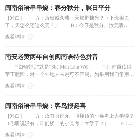
加说几句度汝听。（你若感兴趣，我可...
闽南俗语串串烧：春分秋分，暝日平分
［对白］ A：落班诚久喽，天那野拙光？（下班很久
了，天怎么还这么亮？） B：今仔是秋分。汝无听
说“春分秋分，暝日平分”？（今天是秋分。你没听说过“春
查看详情
分秋分，昼夜平分”？） A：即句俗语我野早就捌听着
喽，呣句呣知影甚物叫“暝日平分”。（这句俗语我很早就听
说过了，可是不知道什么叫“暝日平分”...
南安老黄两年自创闽南语特色拼音
“说闽南话”就是“Shè Mán Lám Wèi” 把闽南语读得
字正腔圆，对一个外地人来说可不容易。如果用我们常用的
拼音来给闽南语注音，能成不？南安溪美的老黄说——咱试
查看详情
试！ 两年研究 创造闽南语特色拼音 家住南安溪美
的老黄有一个特别的爱好——钻研闽南语的汉字标注。两年
里，他整理出了一叠厚厚的A4...
闽南俗语串串烧：客鸟报诞喜
［对白］ A：汝有听说无，咱楼顶的小吴考上大学喽？
（你听说没有，咱们楼上的小吴考上大学了？） B：汝
客鸟报诞喜喽，考上大学的是一楼的小娥，呣是七楼的小
查看详情
吴。（你是喜鹊报错喜了，考上大学的是一楼的小娥，不是