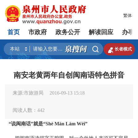
繁体
首页
市政府
政务公开
解读回应
办事


长者模式
南安老黄两年自创闽南语特色拼音
来源:市旅游局
2016-09-13 15:18
阅读人数：
442
“说闽南话”就是“Shè Mán Lám Wèi”