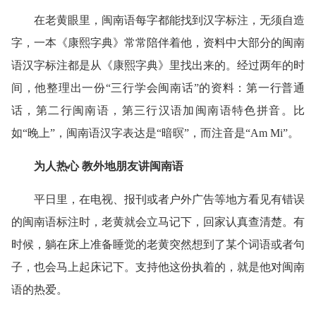
在老黄眼里，闽南语每字都能找到汉字标注，无须自造
字，一本《康熙字典》常常陪伴着他，资料中大部分的闽南
语汉字标注都是从《康熙字典》里找出来的。经过两年的时
间，他整理出一份“三行学会闽南话”的资料：第一行普通
话，第二行闽南语，第三行汉语加闽南语特色拼音。比
如“晚上”，闽南语汉字表达是“暗暝”，而注音是“Am Mi”。
为人热心 教外地朋友讲闽南语
平日里，在电视、报刊或者户外广告等地方看见有错误
的闽南语标注时，老黄就会立马记下，回家认真查清楚。有
时候，躺在床上准备睡觉的老黄突然想到了某个词语或者句
子，也会马上起床记下。支持他这份执着的，就是他对闽南
语的热爱。