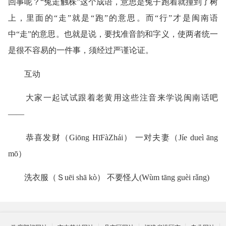
回事呢？“兔走触株”这个成语，意思是兔子跑着就撞到了树
上，里面的“走”就是“跑”的意思。而“行”才是闽南语
中“走”的意思。也就是说，要找准音韵和字义，使两者统一
是很不容易的一件事，须经过严谨论证。
互动
大家一起试试跟着老黄用这些注音来学说闽南话吧
——
恭喜发财（Giōng HīFàZhái） 一对夫妻（Jíe dueì āng
mō）
洗衣服（Ｓuēi shā kò） 不要怪人(Wùm tāng guèi rǎng)