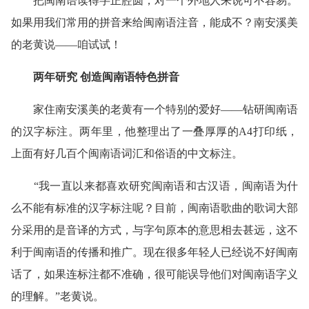
把闽南语读得字正腔圆，对一个外地人来说可不容易。
如果用我们常用的拼音来给闽南语注音，能成不？南安溪美
的老黄说——咱试试！
两年研究 创造闽南语特色拼音
家住南安溪美的老黄有一个特别的爱好——钻研闽南语
的汉字标注。两年里，他整理出了一叠厚厚的A4打印纸，
上面有好几百个闽南语词汇和俗语的中文标注。
“我一直以来都喜欢研究闽南语和古汉语，闽南语为什
么不能有标准的汉字标注呢？目前，闽南语歌曲的歌词大部
分采用的是音译的方式，与字句原本的意思相去甚远，这不
利于闽南语的传播和推广。现在很多年轻人已经说不好闽南
话了，如果连标注都不准确，很可能误导他们对闽南语字义
的理解。”老黄说。