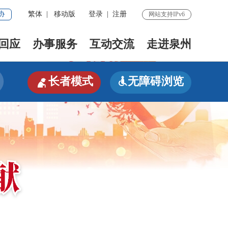
协
繁体
|
移动版
登录
|
注册
网站支持IPv6
回应
办事服务
互动交流
走进泉州

长者模式
无障碍浏览
