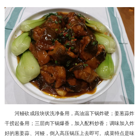
河鳗砍成段块状洗净备用，高油温下锅炸硬；姜葱蒜炸
干捞起备用；三层肉下锅爆香，加入配料炒香；调味加入炸
好的葱姜蒜、河鳗，倒入高压锅压上去即可。成菜特点是味