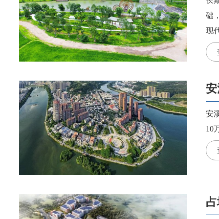
长
础
现
安
安
10
占