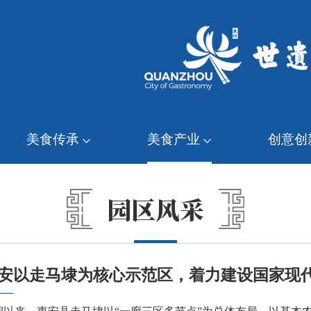
美食传承
美食产业
创意创
园区风采
安以走马埭为核心示范区，着力建设国家现代
好风光