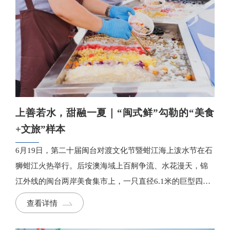
上善若水，甜融一夏｜“闽式鲜”勾勒的“美食
+文旅”样本
6月19日，第二十届闽台对渡文化节暨蚶江海上泼水节在石
狮蚶江火热举行。后垵澳海域上百舸争流、水花漫天，锦
江外线的闽台两岸美食集市上，一只直径6.1米的巨型四果
汤碗前，队伍蜿蜒排成长龙。“泉州菜·大师说”第二季首场
查看详情
品牌专场直播在此同期举行。