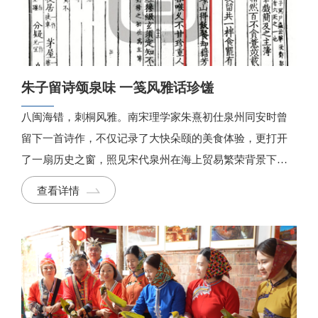
朱子留诗颂泉味 一笺风雅话珍馐
八闽海错，刺桐风雅。南宋理学家朱熹初仕泉州同安时曾
留下一首诗作，不仅记录了大快朵颐的美食体验，更打开
了一扇历史之窗，照见宋代泉州在海上贸易繁荣背景下，
因炊具革新与物产交融而迎来的饮食盛景。
查看详情