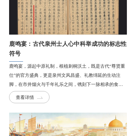
鹿鸣宴：古代泉州士人心中科举成功的标志性
符号
鹿鸣宴，源起中原礼制，根植刺桐沃土，既是古代“尊贤重
仕”的官方盛典，更是泉州文风昌盛、礼教绵延的生动注
脚，在市井烟火与千年礼乐之间，镌刻下一脉相承的食礼
风华。
查看详情