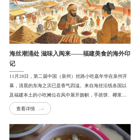
海丝潮涌处 滋味入闽来——福建美食的海外印
记
11月28日，第二届中国（泉州）丝路小吃嘉年华在泉州开
幕，清晨的东海之滨已是香气四溢。来自海丝沿线各国以
及福建本土的小吃摊位在风中展开旗帜，手抓饼、椰浆
饭、牛肉羹、沙茶面等各色美食在古城交汇。
查看详情