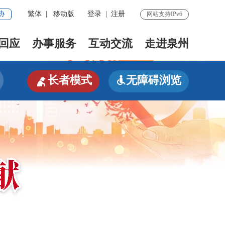
协
繁体
|
移动版
登录
|
注册
网站支持IPv6
回应
办事服务
互动交流
走进泉州

长者模式
无障碍浏览
