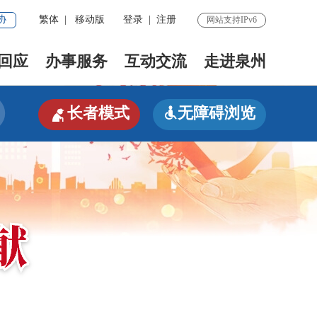
协
繁体
|
移动版
登录
|
注册
网站支持IPv6
回应
办事服务
互动交流
走进泉州

长者模式
无障碍浏览
