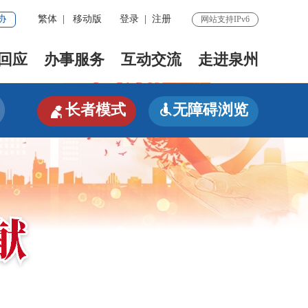
协
繁体
|
移动版
登录
|
注册
网站支持IPv6
回应
办事服务
互动交流
走进泉州

长者模式
无障碍浏览
