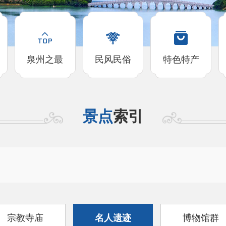
泉州之最
民风民俗
特色特产
景点
索引
宗教寺庙
名人遗迹
博物馆群