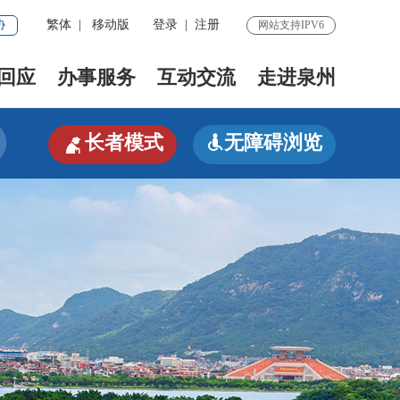
协
繁体
|
移动版
登录
|
注册
网站支持IPV6
回应
办事服务
互动交流
走进泉州

长者模式
无障碍浏览
