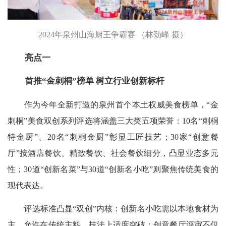
2024年泉州山海厨王争霸赛 （林劲峰 摄）
亮点一
首推“金刺桐”榜单 树立行业创新标杆
作为今年全新打造的泉州首个本土权威美食榜单，“金
刺桐”美食双创系列评选将涵盖三大类五项荣誉：10名“刺桐
特金厨”、20名“刺桐金厨”彰显工匠技艺；30家“创意餐
厅”按酒店餐饮、精致餐饮、社会餐饮细分，凸显业态多元
性；30道“创新名菜”与30道“创新名小吃”则聚焦传统美食的
现代表达。
评选标准凸显“双创”内核：创新名小吃需以本地食材为
主，允许在传统主料、技法上适度突破；创意餐厅评审不仅