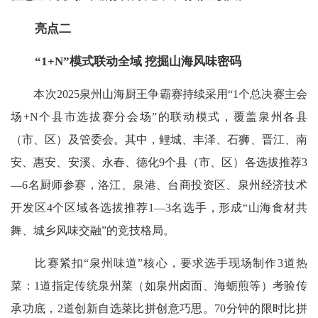
亮点二
“1+N”模式联动全域 挖掘山海风味密码
本次2025泉州山海厨王争霸赛持续采用“1个总决赛主会
场+N个县市选拔赛分会场”的联动模式，覆盖泉州各县
（市、区）及管委会。其中，鲤城、丰泽、石狮、晋江、南
安、惠安、安溪、永春、德化9个县（市、区）各选拔推荐3
—6名厨师参赛，洛江、泉港、台商投资区、泉州经济技术
开发区4个区域各选拔推荐1—3名选手，形成“山海食材共
舞、城乡风味交融”的竞技格局。
比赛紧扣“泉州味道”核心，要求选手现场制作3道热
菜：1道指定传统泉州菜（如泉州卤面、海蛎煎等）考验传
承功底，2道创新自选菜比拼创意巧思。70分钟的限时比拼