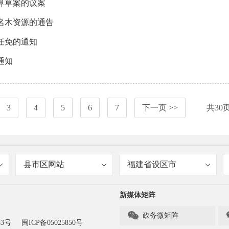
算草案的议案
名木资源的通告
任免的通知
通知
3
4
5
6
7
下一页 >>
共
30
县市区网站
福建省设区市
新媒体矩阵

政务微矩阵
83号
闽ICP备05025850号