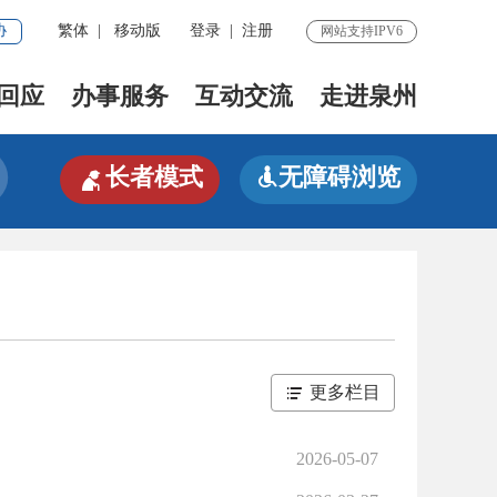
协
繁体
|
移动版
登录
|
注册
网站支持IPV6
回应
办事服务
互动交流
走进泉州

长者模式
无障碍浏览

更多栏目
2026-05-07