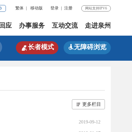
协
繁体
|
移动版
登录
|
注册
网站支持IPV6
回应
办事服务
互动交流
走进泉州

长者模式
无障碍浏览

更多栏目
2019-09-12