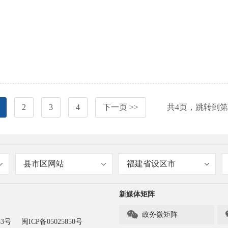
2
3
4
下一页 >>
共
4
页，跳转到第
县市区网站
福建省设区市
新媒体矩阵

政务微矩阵
83号
闽ICP备05025850号