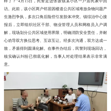
样了？”4月15日，民警走进张坂镇某小区一户居民家中回
访。此前，该小区两户邻居因楼道公共区域堆放杂物问题产
生激烈争执，多次口角后险些引发肢体冲突。镇综治中心接
报后，立即组织社区干部、物业管理人员和网格员入户调
解，现场划分公共区域使用界限，明确消防安全责任，并耐
心劝导双方换位思考、互谅互让。经多次沟通，双方达成一
致，矛盾得到圆满化解。在事件办结后，民警到现场回访，
核实确认纠纷已彻底化解，当事人对处理结果表示非常满
意。