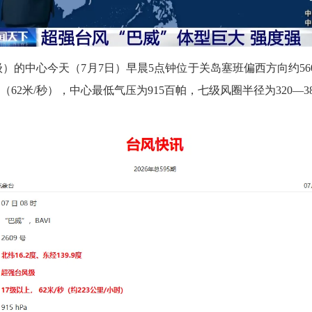
的中心今天（7月7日）早晨5点钟位于关岛塞班偏西方向约560
上（62米/秒），中心最低气压为915百帕，七级风圈半径为320—