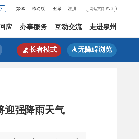
协
繁体
|
移动版
登录
|
注册
网站支持IPV6
回应
办事服务
互动交流
走进泉州

长者模式
无障碍浏览

将迎强降雨天气