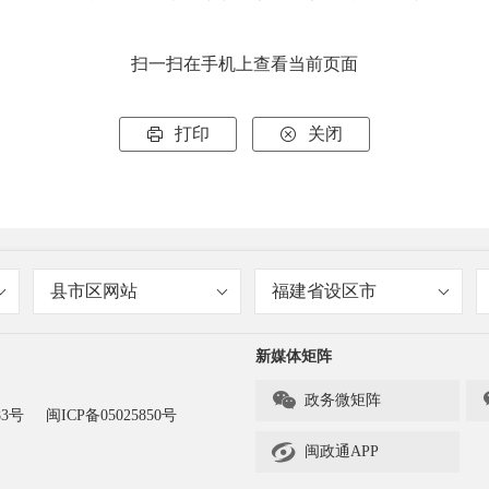
扫一扫在手机上查看当前页面
打印
关闭


县市区网站
福建省设区市
新媒体矩阵

政务微矩阵
83号
闽ICP备05025850号

闽政通APP