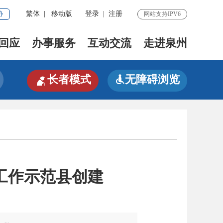
协
繁体
|
移动版
登录
|
注册
网站支持IPV6
回应
办事服务
互动交流
走进泉州

长者模式
无障碍浏览

工作示范县创建