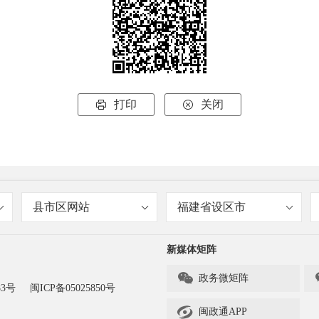
打印
关闭


县市区网站
福建省设区市
新媒体矩阵

政务微矩阵
83号
闽ICP备05025850号

闽政通APP