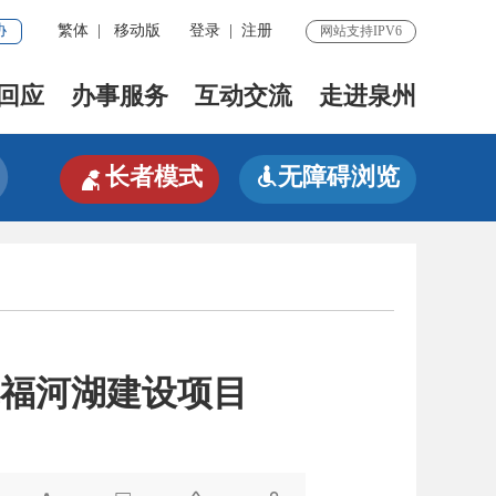
协
繁体
|
移动版
登录
|
注册
网站支持IPV6
回应
办事服务
互动交流
走进泉州

长者模式
无障碍浏览

幸福河湖建设项目