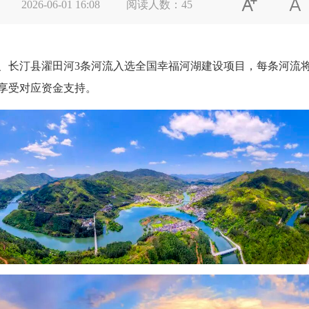


2026-06-01 16:08
阅读人数：
45
汀县濯田河3条河流入选全国幸福河湖建设项目，每条河流将获
享受对应资金支持。