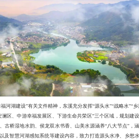
河湖建设”有关文件精神，东溪充分发挥“源头水”“战略水”“乡
安澜区、中游幸福发展区、下游生命共荣区”三个区域，规划建
、古桥湿地水韵、侯龙双水书香、山美水源涵养“八大节点”，
以及智慧河湖感知系统等建设内容，致力打造源头水净、乡愁