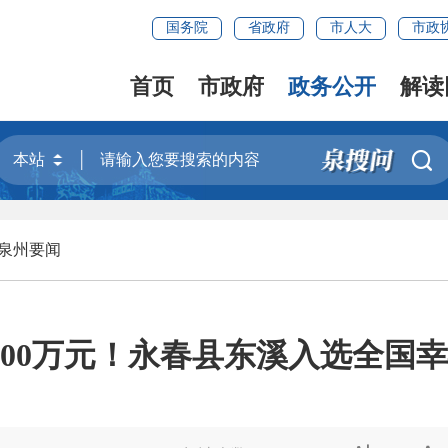
国务院
省政府
市人大
市政
首页
市政府
政务公开
解读

泉州要闻
000万元！永春县东溪入选全国