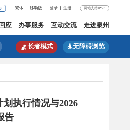
协
繁体
|
移动版
登录
|
注册
网站支持IPV6
回应
办事服务
互动交流
走进泉州

长者模式
无障碍浏览

计划执行情况与2026
报告