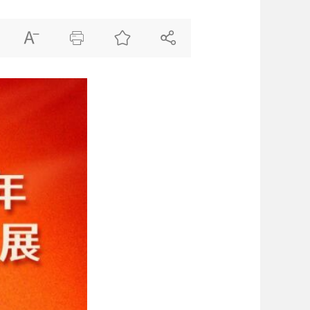



