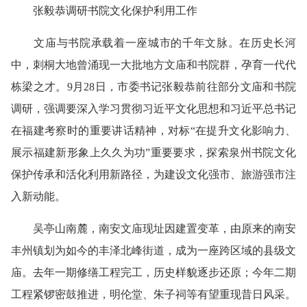
张毅恭调研书院文化保护利用工作
文庙与书院承载着一座城市的千年文脉。在历史长河
中，刺桐大地曾涌现一大批地方文庙和书院群，孕育一代代
栋梁之才。9月28日，市委书记张毅恭前往部分文庙和书院
调研，强调要深入学习贯彻习近平文化思想和习近平总书记
在福建考察时的重要讲话精神，对标“在提升文化影响力、
展示福建新形象上久久为功”重要要求，探索泉州书院文化
保护传承和活化利用新路径，为建设文化强市、旅游强市注
入新动能。
吴亭山南麓，南安文庙现址因建置变革，由原来的南安
丰州镇划为如今的丰泽北峰街道，成为一座跨区域的县级文
庙。去年一期修缮工程完工，历史样貌逐步还原；今年二期
工程紧锣密鼓推进，明伦堂、朱子祠等有望重现昔日风采。