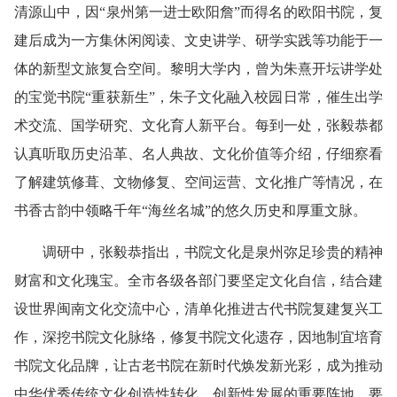
清源山中，因“泉州第一进士欧阳詹”而得名的欧阳书院，复
建后成为一方集休闲阅读、文史讲学、研学实践等功能于一
体的新型文旅复合空间。黎明大学内，曾为朱熹开坛讲学处
的宝觉书院“重获新生”，朱子文化融入校园日常，催生出学
术交流、国学研究、文化育人新平台。每到一处，张毅恭都
认真听取历史沿革、名人典故、文化价值等介绍，仔细察看
了解建筑修葺、文物修复、空间运营、文化推广等情况，在
书香古韵中领略千年“海丝名城”的悠久历史和厚重文脉。
调研中，张毅恭指出，书院文化是泉州弥足珍贵的精神
财富和文化瑰宝。全市各级各部门要坚定文化自信，结合建
设世界闽南文化交流中心，清单化推进古代书院复建复兴工
作，深挖书院文化脉络，修复书院文化遗存，因地制宜培育
书院文化品牌，让古老书院在新时代焕发新光彩，成为推动
中华优秀传统文化创造性转化、创新性发展的重要阵地。要