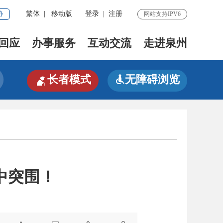
协
繁体
|
移动版
登录
|
注册
网站支持IPV6
回应
办事服务
互动交流
走进泉州

长者模式
无障碍浏览

中突围！