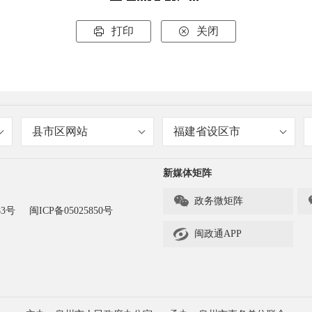
打印
关闭


县市区网站
福建省设区市
新媒体矩阵

政务微矩阵
83号
闽ICP备05025850号

闽政通APP