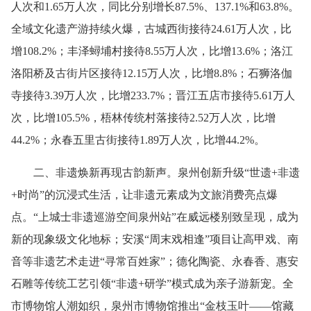
人次和1.65万人次，同比分别增长87.5%、137.1%和63.8%。
全域文化遗产游持续火爆，古城西街接待24.61万人次，比
增108.2%；丰泽蟳埔村接待8.55万人次，比增13.6%；洛江
洛阳桥及古街片区接待12.15万人次，比增8.8%；石狮洛伽
寺接待3.39万人次，比增233.7%；晋江五店市接待5.61万人
次，比增105.5%，梧林传统村落接待2.52万人次，比增
44.2%；永春五里古街接待1.89万人次，比增44.2%。
二、非遗焕新再现古韵新声。泉州创新升级“世遗+非遗
+时尚”的沉浸式生活，让非遗元素成为文旅消费亮点爆
点。“上城士非遗巡游空间泉州站”在威远楼别致呈现，成为
新的现象级文化地标；安溪“周末戏相逢”项目让高甲戏、南
音等非遗艺术走进“寻常百姓家”；德化陶瓷、永春香、惠安
石雕等传统工艺引领“非遗+研学”模式成为亲子游新宠。全
市博物馆人潮如织，泉州市博物馆推出“金枝玉叶——馆藏