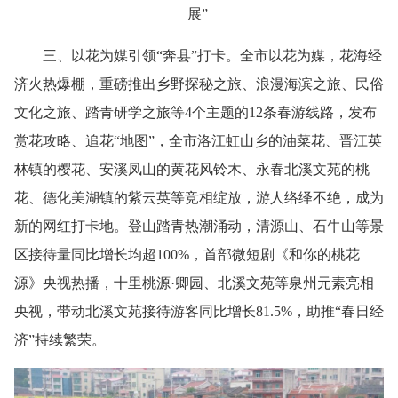
展”
三、以花为媒引领“奔县”打卡。全市以花为媒，花海经
济火热爆棚，重磅推出乡野探秘之旅、浪漫海滨之旅、民俗
文化之旅、踏青研学之旅等4个主题的12条春游线路，发布
赏花攻略、追花“地图”，全市洛江虹山乡的油菜花、晋江英
林镇的樱花、安溪凤山的黄花风铃木、永春北溪文苑的桃
花、德化美湖镇的紫云英等竞相绽放，游人络绎不绝，成为
新的网红打卡地。登山踏青热潮涌动，清源山、石牛山等景
区接待量同比增长均超100%，首部微短剧《和你的桃花
源》央视热播，十里桃源·卿园、北溪文苑等泉州元素亮相
央视，带动北溪文苑接待游客同比增长81.5%，助推“春日经
济”持续繁荣。