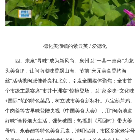
德化美湖镇的紫云英 / 爱德化
四、来泉“寻味”成为新风尚。泉州以“一县一桌菜”为龙
头美食IP，让闽南滋味香飘山海。节前“宋元美食香约海
丝”活动携闽派佳肴亮相北京，引发全国媒体聚焦；全市首
个市级主题宴席“市井十洲宴”惊艳登场，以“家乡味+文化味
+国际”范的特色菜品，树立城市美食新标杆。八宝葫芦鸡、
牛肉羹等古早味登陆央视《中国美食大会》，用“闽南地道
好味”诠释烟火生活，强势破圈；热播剧《雁回时》带火姜
母鸭、永春醋等特色美食元素，清明假期，市区多家老字号