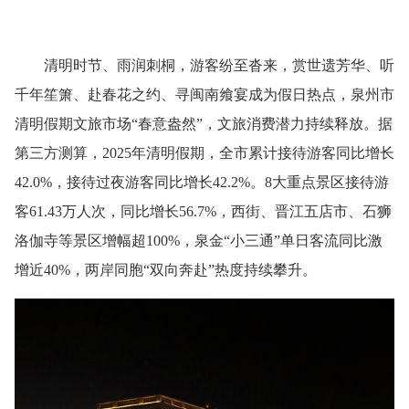
清明时节、雨润刺桐，游客纷至沓来，赏世遗芳华、听
千年笙箫、赴春花之约、寻闽南飨宴成为假日热点，泉州市
清明假期文旅市场“春意盎然”，文旅消费潜力持续释放。据
第三方测算，2025年清明假期，全市累计接待游客同比增长
42.0%，接待过夜游客同比增长42.2%。8大重点景区接待游
客61.43万人次，同比增长56.7%，西街、晋江五店市、石狮
洛伽寺等景区增幅超100%，泉金“小三通”单日客流同比激
增近40%，两岸同胞“双向奔赴”热度持续攀升。