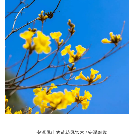
安溪凤山的黄花风铃木 / 安溪融媒