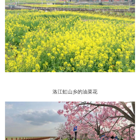
洛江虹山乡的油菜花