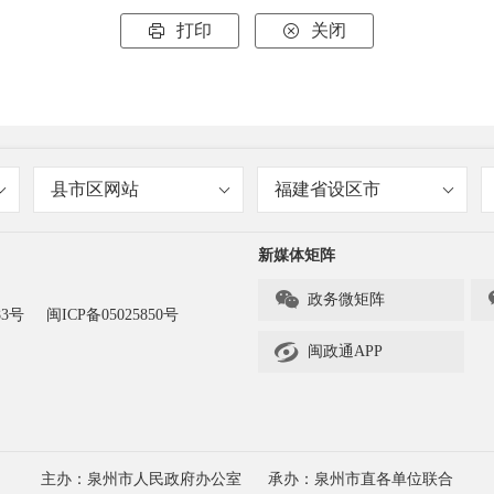
打印
关闭


县市区网站
福建省设区市
新媒体矩阵

政务微矩阵
83号
闽ICP备05025850号

闽政通APP
主办：泉州市人民政府办公室
承办：泉州市直各单位联合