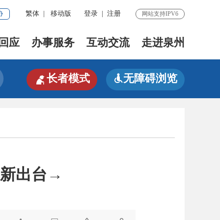
协
繁体
|
移动版
登录
|
注册
网站支持IPV6
回应
办事服务
互动交流
走进泉州

长者模式
无障碍浏览

新出台→