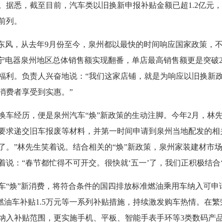
据悉，截至目前，汽车类以旧换新申报补贴金额已超1.2亿元，
省前列。
风，从去年9月份至今，泉州都以最快的时间响应国家政策，
宁电器泉州地区总体销售额实现翻番，单店最高销售额更是突破2
福利。负责人兴奋地说：“我们这家店铺，就是为响应以旧换新
消费者享受到实惠。”
经历，便是泉州汽车“焕”新政策的生动注脚。今年2月，林
要求递交旧车报废等材料，并第一时间申请到泉州当地配发的相
了。”林先生笑着说。结合相关的“焕”新政策，泉州家装建材市
说：“春节都忙得不可开交。很快就‘五一’了，我们正积极结合‘焕
焕”新消费，将符合条件的国四排放标准燃油乘用车纳入可申
下燃油车补贴1.5万元等一系列补贴措施，持续激发购车热情。在
电纳入补贴范围，更实施手机、平板、智能手表手环等3类数码产