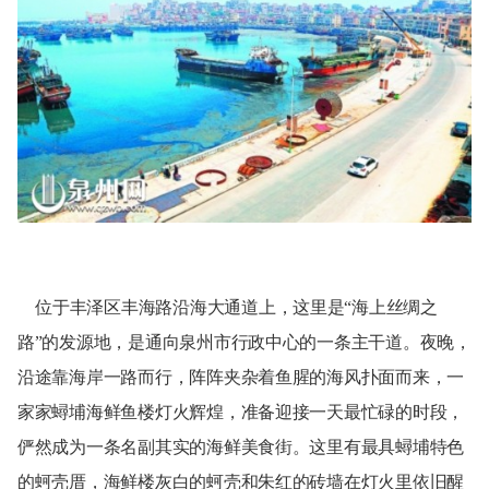
位
于丰泽区丰海路沿海大通道上，这里是“海上丝绸之
路”的发源地，是通向泉州市行政中心的一条主干道。夜晚，
沿途靠海岸一路而行，阵阵夹杂着鱼腥的海风扑面而来，一
家家蟳埔海鲜鱼楼灯火辉煌，准备迎接一天最忙碌的时段，
俨然成为一条名副其实的海鲜美食街。这里有最具蟳埔特色
的蚵壳厝，海鲜楼灰白的蚵壳和朱红的砖墙在灯火里依旧醒