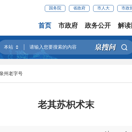
国务院
省政府
市人大
市政
首页
市政府
政务公开
解读

泉州老字号
老其苏枳术末