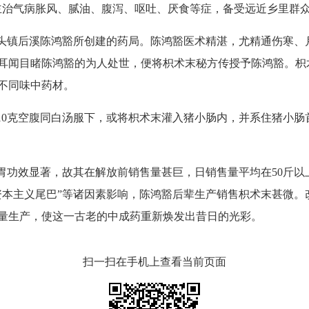
主治气病胀风、腻油、腹泻、呕吐、厌食等症，备受远近乡里群
镇后溪陈鸿豁所创建的药局。陈鸿豁医术精湛，尤精通伤寒、
耳闻目睹陈鸿豁的为人处世，便将枳术末秘方传授予陈鸿豁。枳
不同味中药材。
0克空腹同白汤服下，或将枳术末灌入猪小肠内，并系住猪小肠
功效显著，故其在解放前销售量甚巨，日销售量平均在50斤以
资本主义尾巴”等诸因素影响，陈鸿豁后辈生产销售枳术末甚微。
量生产，使这一古老的中成药重新焕发出昔日的光彩。
扫一扫在手机上查看当前页面