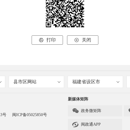
打印
关闭


县市区网站
福建省设区市
新媒体矩阵

政务微矩阵
83号
闽ICP备05025850号

闽政通APP