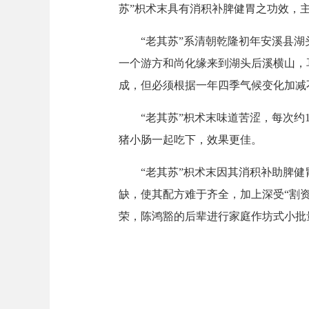
苏”枳术末具有消积补脾健胃之功效，
“老其苏”系清朝乾隆初年安溪县湖头
一个游方和尚化缘来到湖头后溪横山，
成，但必须根据一年四季气候变化加减
“老其苏”枳术末味道苦涩，每次约1
猪小肠一起吃下，效果更佳。
“老其苏”枳术末因其消积补助脾健胃
缺，使其配方难于齐全，加上深受“割
荣，陈鸿豁的后辈进行家庭作坊式小批