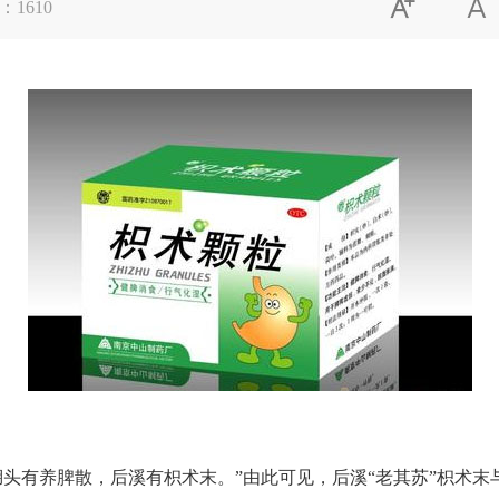


：
1610
有养脾散，后溪有枳术末。”由此可见，后溪“老其苏”枳术末