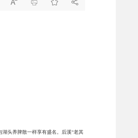




与湖头养脾散一样享有盛名。后溪“老其