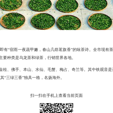
有“宿雨一夜蔬甲嫩，春山几焙茗旗香”的咏茶诗。全市现有茶园
主要种类是乌龙茶和绿茶，行销世界各地。
桂、佛手、本山、水仙、毛蟹、梅占、奇兰等。其中铁观音是茶
以其“三绿三香”独具一格，名扬海外。
扫一扫在手机上查看当前页面