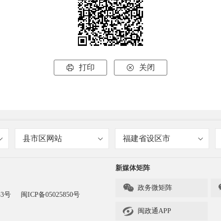
打印
关闭


县市区网站
福建省设区市
新媒体矩阵

政务微矩阵
83号
闽ICP备05025850号

闽政通APP