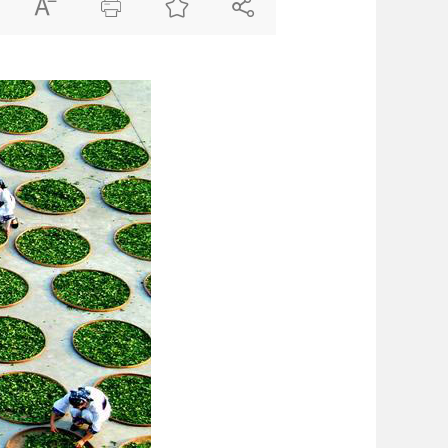



