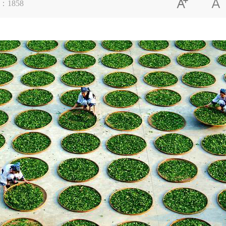


：
1858