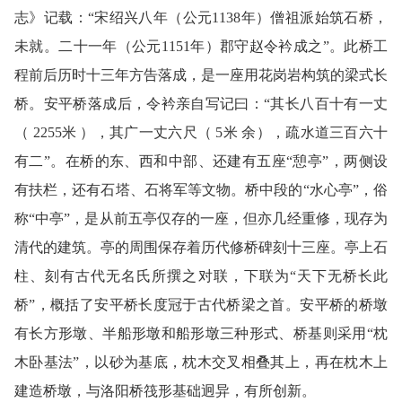
志》记载：“宋绍兴八年（公元1138年）僧祖派始筑石桥，
未就。二十一年（公元1151年）郡守赵令衿成之”。此桥工
程前后历时十三年方告落成，是一座用花岗岩构筑的梁式长
桥。安平桥落成后，令衿亲自写记曰：“其长八百十有一丈
（
2255米
），其广一丈六尺（
5米
余），疏水道三百六十
有二”。在桥的东、西和中部、还建有五座“憩亭”，两侧设
有扶栏，还有石塔、石将军等文物。桥中段的“水心亭”，俗
称“中亭”，是从前五亭仅存的一座，但亦几经重修，现存为
清代的建筑。亭的周围保存着历代修桥碑刻十三座。亭上石
柱、刻有古代无名氏所撰之对联，下联为“天下无桥长此
桥”，概括了安平桥长度冠于古代桥梁之首。安平桥的桥墩
有长方形墩、半船形墩和船形墩三种形式、桥基则采用“枕
木卧基法”，以砂为基底，枕木交叉相叠其上，再在枕木上
建造桥墩，与洛阳桥筏形基础迥异，有所创新。