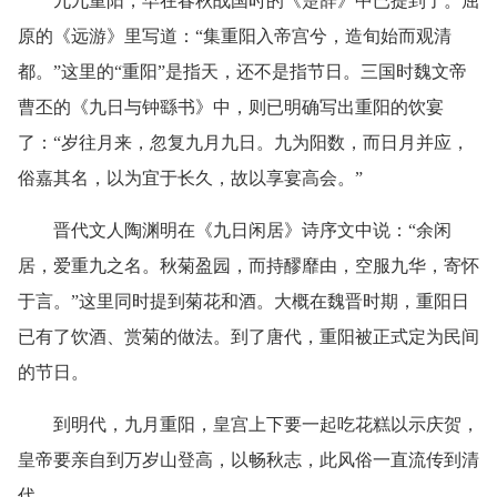
九九重阳，早在春秋战国时的《楚辞》中已提到了。屈
原的《远游》里写道：“集重阳入帝宫兮，造旬始而观清
都。”这里的“重阳”是指天，还不是指节日。三国时魏文帝
曹丕的《九日与钟繇书》中，则已明确写出重阳的饮宴
了：“岁往月来，忽复九月九日。九为阳数，而日月并应，
俗嘉其名，以为宜于长久，故以享宴高会。”
晋代文人陶渊明在《九日闲居》诗序文中说：“余闲
居，爱重九之名。秋菊盈园，而持醪靡由，空服九华，寄怀
于言。”这里同时提到菊花和酒。大概在魏晋时期，重阳日
已有了饮酒、赏菊的做法。到了唐代，重阳被正式定为民间
的节日。
到明代，九月重阳，皇宫上下要一起吃花糕以示庆贺，
皇帝要亲自到万岁山登高，以畅秋志，此风俗一直流传到清
代。