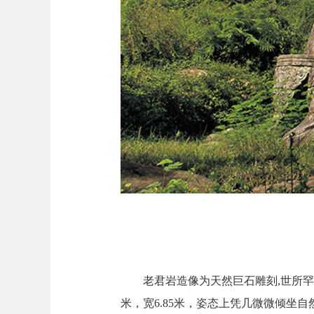
老君岩造像为天然巨石雕刻,世所罕见,
米，宽6.85米，姿态上凭几微微倾坐