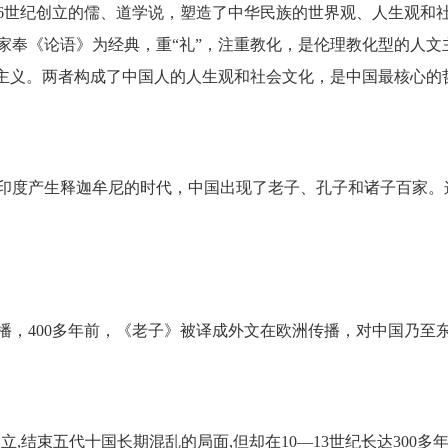
6世纪创立的儒、道学说，塑造了中华民族的世界观、人生观和
家奉《论语》为经典，重“礼”，注重教化，是伦理教化型的人文
文主义。两者构成了中国人的人生观和社会文化，是中国最核心的
印度产生释迦牟尼的时代，中国出现了老子、孔子和诸子百家。
播，400多年前，《老子》被译成外文在欧洲传播，对中国乃至
建立,结束五代十国长期混乱的局面,但却在10—13世纪长达30