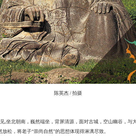
陈英杰 / 拍摄
坐北朝南，巍然端坐，背屏清源，面对古城，空山幽谷，与大自然融
自然放松，将老子“崇尚自然”的思想体现得淋漓尽致。