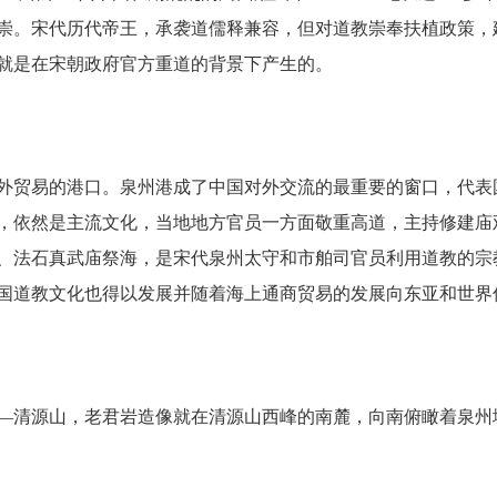
崇。宋代历代帝王，承袭道儒释兼容，但对道教崇奉扶植政策，
就是在宋朝政府官方重道的背景下产生的。
对外贸易的港口。泉州港成了中国对外交流的最重要的窗口，代
，依然是主流文化，当地地方官员一方面敬重高道，主持修建庙
、法石真武庙祭海，是宋代泉州太守和市舶司官员利用道教的宗
国道教文化也得以发展并随着海上通商贸易的发展向东亚和世界
—清源山，老君岩造像就在清源山西峰的南麓，向南俯瞰着泉州