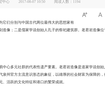
贸中心
2017-08-07 10:50
阅读人数：
1194


它们分别与中国古代两位最伟大的思想家有
刻造像；二是儒家学说创始人孔子的祭祀建筑群。老君岩造像位
易中心多元社群的代表性遗产要素。老君岩造像是道家学说创始
代泉州官方主流意识形态的象征，以雄厚的社会财富为保障的，
元、活跃的文化特征和港口的繁荣成就。