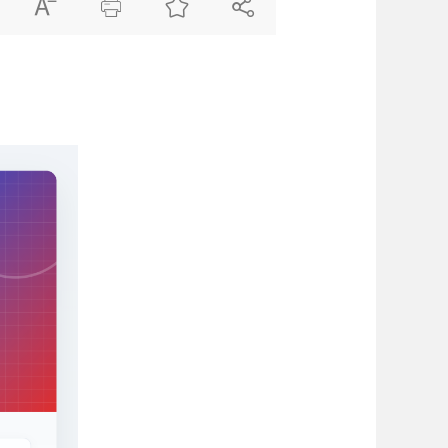



