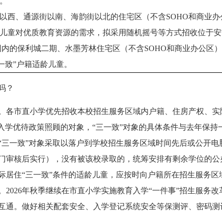
女。
路以西、通源街以南、海韵街以北的住宅区（不含SOHO和商业办
龄儿童对优质教育资源的需求，拟采用随机摇号等方式招收位于
内的保利城二期、水墨芳林住宅区（不含SOHO和商业办公区
一致”户籍适龄儿童。
吗？
。各市直小学优先招收本校招生服务区域内户籍、住房产权、实际
入学优待政策照顾的对象，“三一致”对象的具体条件与去年保持
“三一致”对象采取以落户到学校招生服务区域时间先后或公开电
门审核后实行），没有被该校录取的，统筹安排有剩余学位的公
际居住“三一致”条件的适龄儿童，应按时向户籍所在招生服务区
2026年秋季继续在市直小学实施教育入学“一件事”招生服务
互通。做好相关配套安全、入学登记系统安全等保测评、密码测