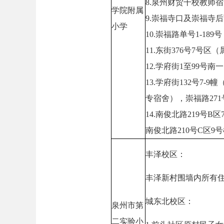
8.泉州财贸干校教师
学院附属
9.崇福寺口及崇福寺
小学
10.崇福路单号1-1
11.东街376号7号
12.学府街1至99号南
13.学府街132号7
专宿舍），崇福路271
14.南俊北路219号B
南俊北路210号C区9
丰泽校区：
丰泽新村围墙内所有住
城东北校区：
泉州市第
二实验小