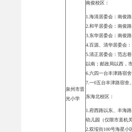
南俊校区：
1.海清居委会：南俊
2.和平居委会：南俊
3.东华居委会：南俊
4.百源、清华居委会
5.清正居委会：范志
以南；邮政局以西，
6.六四一台丰津路宿
7.一0五台丰津路宿舍
泉州市晋
东海北校区：
光小学
1.府西路以东、丰海
幼儿园（仅限市直机
2.双垵街100号海星