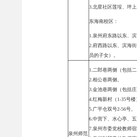
3.北星社区莲垵、坪
东海南校区：
1.泉州府东路以东、
2.府西路以东、滨海
员的子女）。
1.二郎巷两侧（包括
2.相公巷两侧。
3.金池巷两侧（包括
4.红梅新村（1-35号
5.广平仓双号2-56号。
6.中营下、水心亭、五
7.泉州市委党校教师
泉州师范