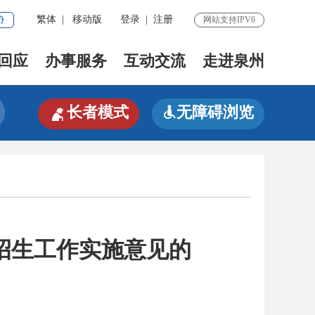
协
繁体
|
移动版
登录
|
注册
网站支持IPV6
回应
办事服务
互动交流
走进泉州

长者模式
无障碍浏览

季招生工作实施意见的