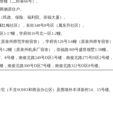
宿舍楼（二郎巷66号）。
后两侧原住户。
89号（民政、保险、福利院、崇福大厦）。
区（属红梅社区），东街348号8号区（属东升社区）。
一区1-17幢，学府街16号北一区1-2幢。
-9幢（原泉州师范学校宿舍），学府街126号3-6幢（原泉州师专宿舍）
号1-2幢（原泉州机床厂宿舍），崇福路369号盛世领墅1-58幢。
区7、8号楼，南俊北路249号D区1号楼，南俊北路275号D区2号楼
号楼，南俊北路300号D区7号楼，南俊北路322号D区8号楼。
宅（不含SOHO和商业办公区）及围墙外丰泽新村14、15号楼。