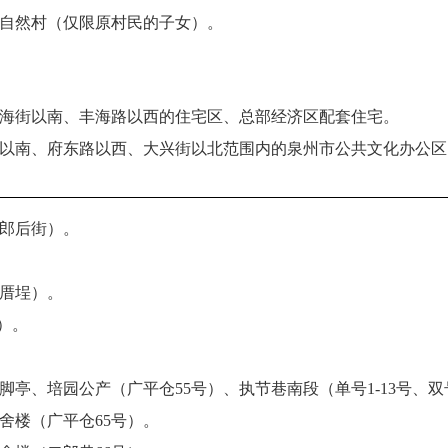
上自然村（仅限原村民的子女）。
滨海街以南、丰海路以西的住宅区、总部经济区配套住宅。
街以南、府东路以西、大兴街以北范围内的泉州市公共文化办公
二郎后街）。
庄厝埕）。
楼）。
脚亭、培园公产（广平仓55号）、执节巷南段（单号1-13号、双号
宿舍楼（广平仓65号）。