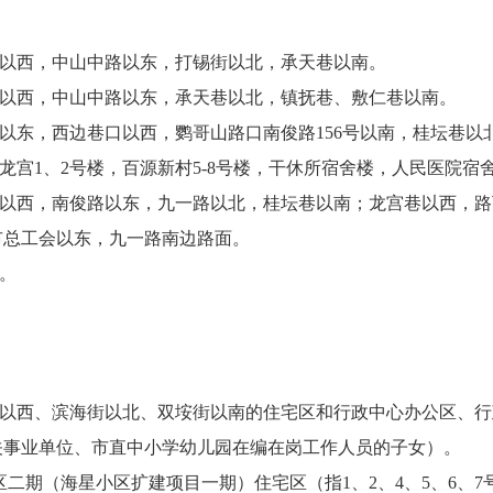
路以西，中山中路以东，打锡街以北，承天巷以南。
路以西，中山中路以东，承天巷以北，镇抚巷、敷仁巷以南。
路以东，西边巷口以西，鹦哥山路口南俊路156号以南，桂坛巷以
：龙宫1、2号楼，百源新村5-8号楼，干休所宿舍楼，人民医院宿舍
巷以西，南俊路以东，九一路以北，桂坛巷以南；龙宫巷以西，
市总工会以东，九一路南边路面。
舍。
。
路以西、滨海街以北、双垵街以南的住宅区和行政中心办公区、
关事业单位、市直中小学幼儿园在编在岗工作人员的子女）。
小区二期（海星小区扩建项目一期）住宅区（指1、2、4、5、6、7