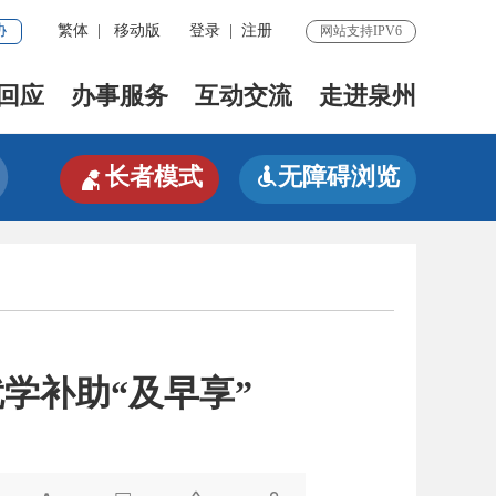
协
繁体
|
移动版
登录
|
注册
网站支持IPV6
回应
办事服务
互动交流
走进泉州

长者模式
无障碍浏览

学补助“及早享”