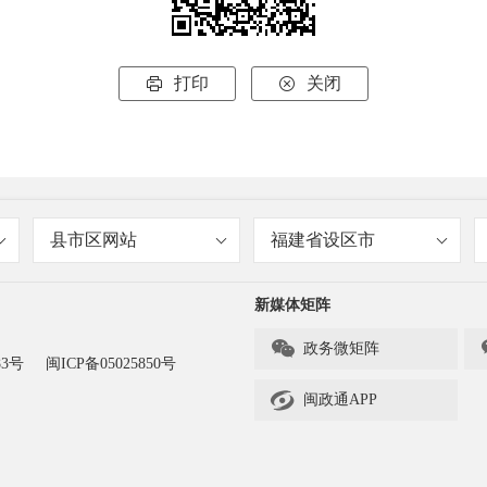
打印
关闭


县市区网站
福建省设区市
新媒体矩阵

政务微矩阵
83号
闽ICP备05025850号

闽政通APP