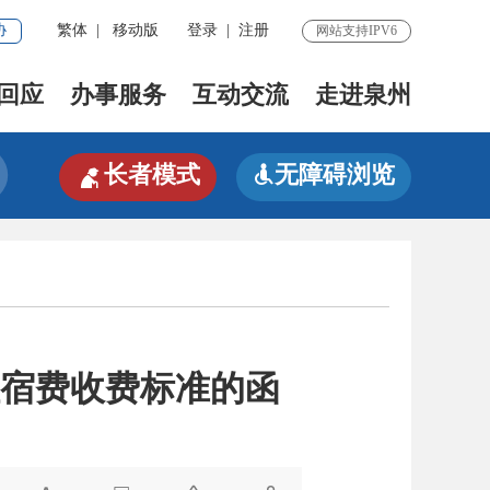
协
繁体
|
移动版
登录
|
注册
网站支持IPV6
回应
办事服务
互动交流
走进泉州

长者模式
无障碍浏览

宿费收费标准的函