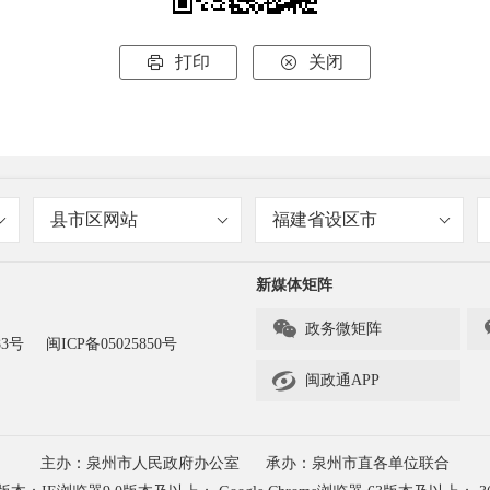
打印
关闭


县市区网站
福建省设区市
新媒体矩阵

政务微矩阵
83号
闽ICP备05025850号

闽政通APP
主办：泉州市人民政府办公室
承办：泉州市直各单位联合