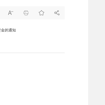




资金的通知