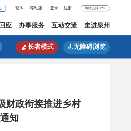
协
繁体
|
移动版
登录
|
注册
网站支持IPV6
回应
办事服务
互动交流
走进泉州

长者模式
无障碍浏览

市级财政衔接推进乡村
通知