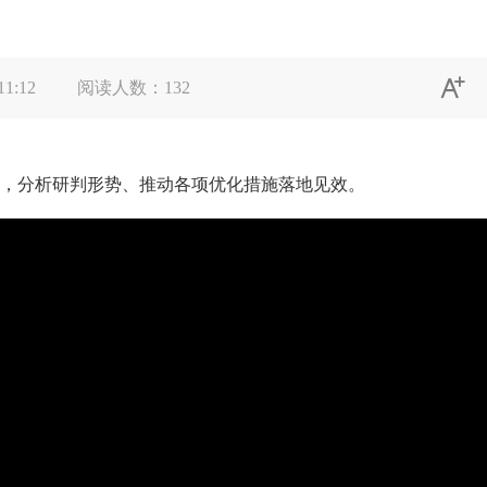

11:12
阅读人数：
132
，分析研判形势、推动各项优化措施落地见效。