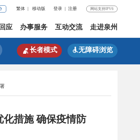
协
繁体
|
移动版
登录
|
注册
网站支持IPV6
回应
办事服务
互动交流
走进泉州

长者模式
无障碍浏览

署
化措施 确保疫情防