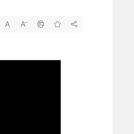




