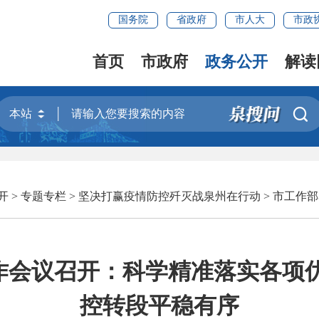
国务院
省政府
市人大
市政
首页
市政府
政务公开
解读

开
>
专题专栏
>
坚决打赢疫情防控歼灭战泉州在行动
>
市工作部
作会议召开：科学精准落实各项优
控转段平稳有序