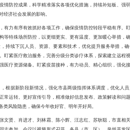
疫情防控成果，科学精准落实各项优化措施，持续补短板、强
对经济社会发展的影响。
有力有序有效抓好各项工作，确保疫情防控转段平稳有序。盯
构等特殊场所防控，以更细更实、更有温度、更加暖心举措，
量，持续下沉人员、资源、要素和技术，优化提升服务举措，确
。盯紧医疗救治服务，完善分级分类诊疗体系，探索建立远程
强医疗资源储备。盯紧疫苗接种，有力动员、精心组织，强化
根据新阶段新情况，强化市县两级指挥体系调度，优化人员
正常运转。更好宣传引导，精准做好信息发布、政策解读和问
各类风险隐患，确保今年收好官、明年开好局。
文贤、肖进才、刘林霜、陈小辉、汪志红、苏耿聪，市直相关
同志参加。会议以视频形式召开，各县（市、区）、泉州开发