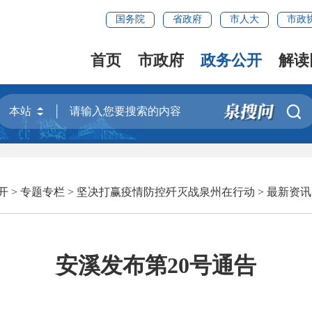
国务院
省政府
市人大
市政
首页
市政府
政务公开
解读

开
>
专题专栏
>
坚决打赢疫情防控歼灭战泉州在行动
>
最新资讯
安溪发布第20号通告