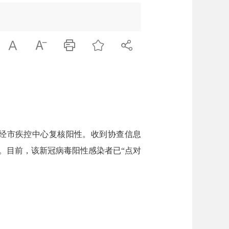





，经市疾控中心复核阳性。收到协查信息
。目前，该新冠病毒阳性感染者已“点对