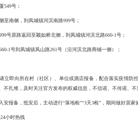
厦549号；
桥北侧至南侧，到凤城镇河滨南路999号；
南路999号原路返回至颖如桥北侧，到凤城镇河滨北路660-1号；
路660-1号到凤城镇凤山路261号（沿河滨北路商铺一侧）；
。
立即向所在村（社区）、单位或酒店报备，配合落实疫情防控
、不扎堆，及时关注官方发布的权威信息，不信谣、不传谣、不
报备，抵安后，主动进行“落地检”“3天3检”，期间做好居家
镇24小时热线