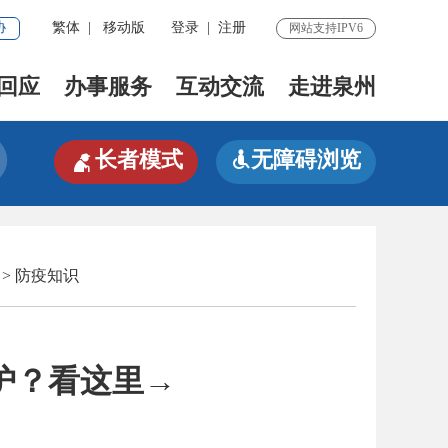
协
繁体
|
移动版
登录
|
注册
网站支持IPV6
回应
办事服务
互动交流
走进泉州

长者模式
无障碍浏览

>
防疫知识
护？看这里→