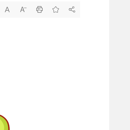




