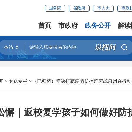
国务院
省政府
市人大
市政
首页
市政府
政务公开
解读

开
>
专题专栏
>
（已归档）坚决打赢疫情防控歼灭战泉州在行动
松懈｜返校复学孩子如何做好防