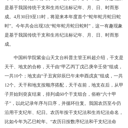
是基于我国传统干支和生肖纪法标记年、月、日、时而形
成。4月30日9至11时，将迎来本年度首个“蛇年蛇月蛇日蛇
时”。今年共会出现3次“蛇年蛇月蛇日蛇时”，这一有趣现象
是基于我国传统干支和生肖纪法标记年、月、日、时而形
成。
中国科学院紫金山天文台科普主管王科超介绍，干支是
天干、地支的合称，天干由“甲乙丙丁戊己庚辛壬癸”组成，
一共10个；地支由“子丑寅卯辰巳午未申酉戌亥”组成，一共
12个。天干和地支按顺序搭配，天干在前，地支在后，从甲
子开始到癸亥结束，排列成60个干支组合，俗称“六十甲
子”，以此记录年序与日序，并循环往复。我国农历至今仍
沿用干支纪年、纪日。农历年按干支纪法和生肖纪法命名，
比如今年为乙巳蛇年。“农历日按数序纪法和干支纪法命