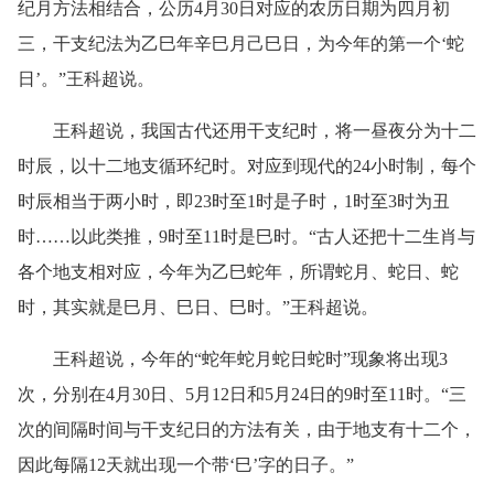
纪月方法相结合，公历4月30日对应的农历日期为四月初
三，干支纪法为乙巳年辛巳月己巳日，为今年的第一个‘蛇
日’。”王科超说。
王科超说，我国古代还用干支纪时，将一昼夜分为十二
时辰，以十二地支循环纪时。对应到现代的24小时制，每个
时辰相当于两小时，即23时至1时是子时，1时至3时为丑
时……以此类推，9时至11时是巳时。“古人还把十二生肖与
各个地支相对应，今年为乙巳蛇年，所谓蛇月、蛇日、蛇
时，其实就是巳月、巳日、巳时。”王科超说。
王科超说，今年的“蛇年蛇月蛇日蛇时”现象将出现3
次，分别在4月30日、5月12日和5月24日的9时至11时。“三
次的间隔时间与干支纪日的方法有关，由于地支有十二个，
因此每隔12天就出现一个带‘巳’字的日子。”