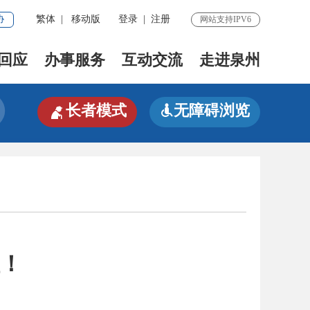
协
繁体
|
移动版
登录
|
注册
网站支持IPV6
回应
办事服务
互动交流
走进泉州

长者模式
无障碍浏览

啦！