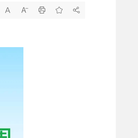




