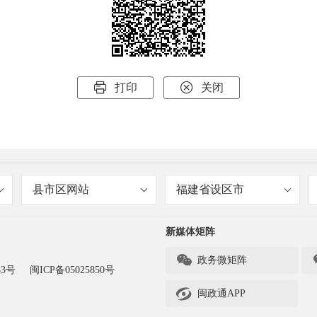


打印
关闭
县市区网站
福建省设区市
新媒体矩阵

政务微矩阵
83号
闽ICP备05025850号

闽政通APP