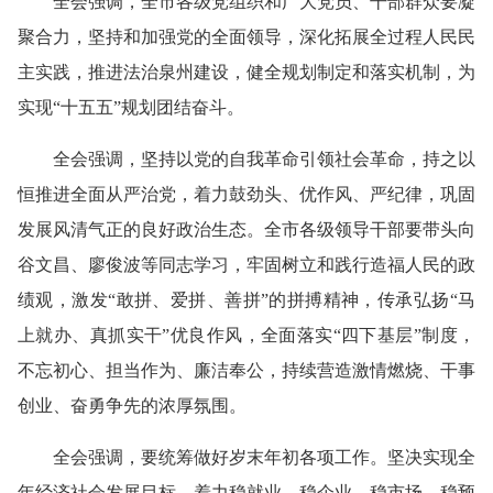
全会强调，全市各级党组织和广大党员、干部群众要凝
聚合力，坚持和加强党的全面领导，深化拓展全过程人民民
主实践，推进法治泉州建设，健全规划制定和落实机制，为
实现“十五五”规划团结奋斗。
全会强调，坚持以党的自我革命引领社会革命，持之以
恒推进全面
从严治党
，着力鼓劲头、优作风、严纪律，巩固
发展风清气正的良好政治生态。全市各级领导干部要带头向
谷文昌、廖俊波等同志学习，牢固树立和践行造福人民的政
绩观，激发“敢拼、爱拼、善拼”的拼搏精神，传承弘扬“马
上就办、真抓实干”优良作风，全面落实“四下基层”制度，
不忘初心、担当作为、廉洁奉公，持续营造激情燃烧、干事
创业、奋勇争先的浓厚氛围。
全会强调，要统筹做好岁末年初各项工作。坚决实现全
年经济社会发展目标，着力稳就业、稳企业、稳市场、稳预