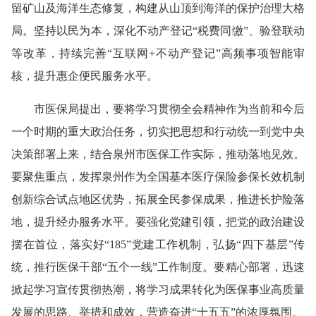
留矿山及海洋生态修复，构建从山顶到海洋的保护治理大格
局。坚持以民为本，深化不动产登记“税费同缴”、验登联动
等改革，持续完善“互联网+不动产登记”高频事项智能审
核，提升惠企便民服务水平。
市医保局提出，要将学习贯彻全会精神作为当前和今后
一个时期的重大政治任务，切实把思想和行动统一到党中央
决策部署上来，结合泉州市医保工作实际，推动落地见效。
要聚焦重点，发挥泉州作为全国基本医疗保险参保长效机制
创新综合试点地区优势，拓展全民参保成果，推进长护险落
地，提升经办服务水平。要强化党建引领，把党的政治建设
摆在首位，落实好“185”党建工作机制，弘扬“四下基层”传
统，推行医保干部“五个一线”工作制度。要精心部署，迅速
掀起学习宣传贯彻热潮，将学习成果转化为医保事业高质量
发展的思路、举措和成效，营造奋进“十五五”的浓厚氛围。