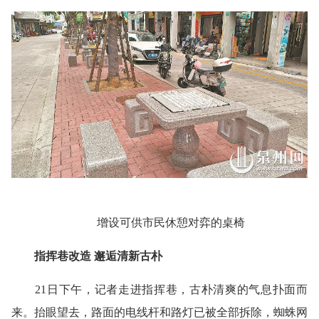
增设可供市民休憩对弈的桌椅
指挥巷改造 邂逅清新古朴
21日下午，记者走进指挥巷，古朴清爽的气息扑面而
来。抬眼望去，路面的电线杆和路灯已被全部拆除，蜘蛛网