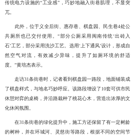
传统电力设施的“工业感”，巧妙地融入街巷肌理，不显突
兀。
此外，位于义全后街、惠存巷、棋盘园、民生巷4处公
共厕所也已交付使用。“部分公厕采用闽南传统‘出砖入
石’工艺，部分采用洗沙工艺。选用‘上下通风’设计，形成自
然空气对流，有效减少异味，提升了如厕环境的舒适
度。”黄培杰表示。
走访31条街巷时，记者看到棋盘园一路段，地面铺装成
了棋盘样式，与地名巧妙呼应。该路段增设了10套可供市民
休憩对弈的桌椅，并沿路栽种了桃花心木，营造出浓厚的文
化休闲氛围。
在31条街巷的绿化提升中，施工方还保留了有一定树龄
的树种，并在环城河、灵慈街等路段，根据不同的空间节