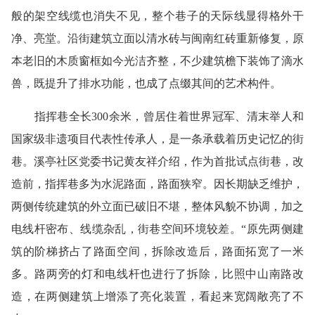
般的架空线缆也消失不见，整个巷子的天际线显得格外干
净、亮堂。沿街建筑立面以清水砖与闽南红砖重新修复，原
本老旧的木质窗框如今光洁齐整，不少建筑檐下装饰了滴水
兽，既提升了排水功能，也成了点缀其间的艺术构件。
指挥巷全长300余米，曾居住着世界冠军、清末举人和
国家级非遗项目代表性传承人，是一条承载着历史记忆的街
巷。溪亭社区党委书记黄友祥介绍，作为首批试点街巷，改
造前，指挥巷多为水泥路面，路面狭窄。因长期缺乏维护，
两侧传统建筑的外立面已破旧不堪，整体风貌不协调，加之
电线杆密布、线缆杂乱，街巷空间环境较差。“原先两侧建
筑的阶梯挤占了路面空间，拆除改造后，路面拓宽了一米
多。路两旁的灯和电线杆也进行了拆除，比照中山南路改
造，在两侧建筑上增添了亮化装置，看起来宽阔敞亮了不